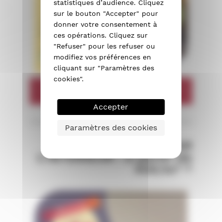
statistiques d’audience. Cliquez
sur le bouton "Accepter" pour
donner votre consentement à
ces opérations. Cliquez sur
"Refuser" pour les refuser ou
modifiez vos préférences en
cliquant sur "Paramètres des
cookies".
Je souhaite bénéficier de l'isolation à
1 €
Accepter
Paramètres des cookies
ISOLATION PAR
L'INTÉRIEUR : à partir de
45€/m² *