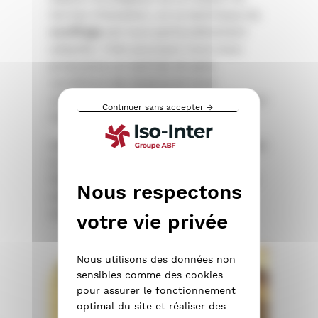
termes d’isolation, où la technique du
soufflage
est tout particulièrement
adaptée. C’est pourquoi nous vous
proposons un tarif de 1€ sans
conditions de revenus et sous
conditions d’éligibilité technique*, pour
Continuer sans accepter →
l’isolation de vos combles perdus.
Avec Iso-Inter, soyez sûr de faire appel
à une entreprise spécialiste de
l’isolation par soufflage : il s’agit là de
notre cœur de métier depuis la
création de l’entreprise, en 1984.
Nous utilisons des données non
sensibles comme des cookies
pour assurer le fonctionnement
optimal du site et réaliser des