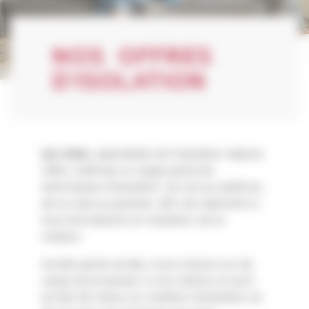
NOS OFFRES
D’ISOLATION
Iso-Inter
, spécialiste de l’isolation depuis
1984, maîtrise un large panel de
techniques d’isolation, du sol au plafond,
de la cave au grenier, afin de répondre à
tous les besoins en isolation de la
maison.
Année après année, nous n’avons eu de
cesse de proposer à nos clients ce qu’il
se fait de mieux en matière d’isolation et