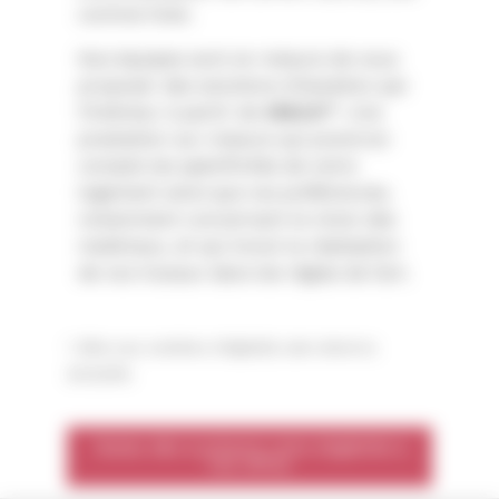
comme hiver.
Nos équipes sont en mesure de vous
proposer des solutions d’isolation par
l’intérieur à partir de
45€/m²
*. Une
prestation sur-mesure qui prend en
compte les spécificités de votre
logement ainsi que vos préférences,
notamment concernant le choix des
matériaux, et qui inclut la réalisation
de vos travaux dans les règles de l’art.
* offres sous conditions d’éligibilité, selon décret du
30/12/2015.
Testez dès à présent votre éligibilité à
nos offres