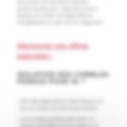
de trouver les solutions les plus
performantes pour répondre à leurs
besoins et limiter les déperditions
énergétiques au sein de leur logement.
Découvrez nos offres
spéciales :
ISOLATION DES COMBLES
PERDUS POUR 1€ *
30% des déperditions thermiques ont
lieu au niveau du toit d’une maison.
Les combles perdus sont donc un
espace stratégique de la maison en